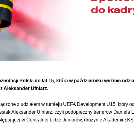
ntacji Polski do lat 15, która w październiku weźmie udzi
rz Aleksander Ufniarz.
ączone z udziałem w turnieju UEFA Development U15, który odb
aesiak Aleksander Ufniarz, czyli podopieczny trenerów Daniela 
stępującej w Centralnej Lidze Juniorów, drużynie Akademii ŁKS d