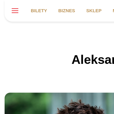
BILETY
BIZNES
SKLEP
Szukaj
Klub
Mecze
B
Aleksa
Informacje ogólne
Kadra
C
Symbole klubu
Aktualności
K
Historia
Terminarz
Kalendarz
Tabela
P
Stadion
Galeria
Sprawozdania
Catering