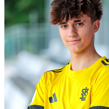
Ochrona dzieci
SKLEP
KU