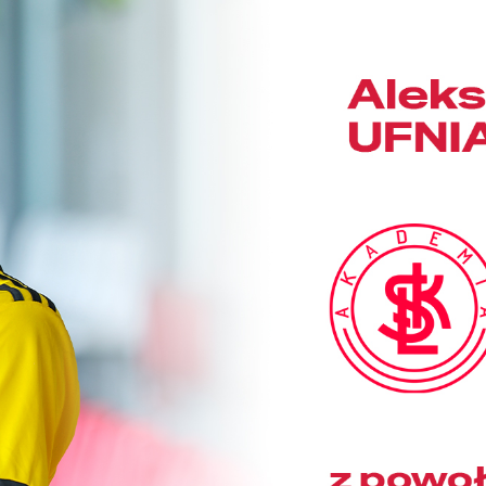
Staże w Akademii ŁKS
Kluby partnerskie
Kontakt
P BILET