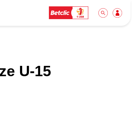
Dla mediów
Kibice
ze U-15
Biuro prasowe
Idę pierwszy raz!
Do pobrania
Wycieczki
Akredytacje
Grupy szkolne
Współpraca
Sektor rodzinny
Wolontariat
Patronite