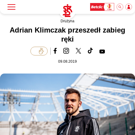
Drużyna
Szukaj
Klub
Adrian Klimczak przeszedł zabieg
ręki
Mecze
09.08.2019
Bilety
Akademia
Biznes
Dla mediów