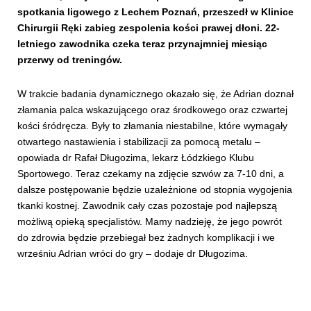
spotkania ligowego z Lechem Poznań, przeszedł w Klinice
Chirurgii Ręki zabieg zespolenia kości prawej dłoni. 22-
letniego zawodnika czeka teraz przynajmniej miesiąc
przerwy od treningów.
W trakcie badania dynamicznego okazało się, że Adrian doznał
złamania palca wskazującego oraz środkowego oraz czwartej
kości śródręcza. Były to złamania niestabilne, które wymagały
otwartego nastawienia i stabilizacji za pomocą metalu –
opowiada dr Rafał Długozima, lekarz Łódzkiego Klubu
Sportowego. Teraz czekamy na zdjęcie szwów za 7-10 dni, a
dalsze postępowanie będzie uzależnione od stopnia wygojenia
tkanki kostnej. Zawodnik cały czas pozostaje pod najlepszą
możliwą opieką specjalistów. Mamy nadzieję, że jego powrót
do zdrowia będzie przebiegał bez żadnych komplikacji i we
wrześniu Adrian wróci do gry – dodaje dr Długozima.