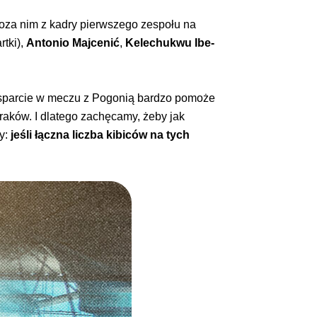
oza nim z kadry pierwszego zespołu na
tki),
Antonio Majcenić
,
Kelechukwu Ibe-
 Wsparcie w meczu z Pogonią bardzo pomoże
raków. I dlatego zachęcamy, żeby jak
my:
jeśli łączna liczba kibiców na tych