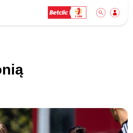
Dla mediów
Kibice
onią
Biuro prasowe
Idę pierwszy raz!
Do pobrania
Wycieczki
Akredytacje
Grupy szkolne
Współpraca
Sektor rodzinny
Wolontariat
Patronite