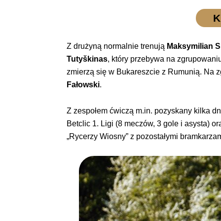
K
Z drużyną normalnie trenują
Maksymilian S
Tutyškinas
, który przebywa na zgrupowaniu
zmierzą się w Bukareszcie z Rumunią. Na z
Fałowski
.
Z zespołem ćwiczą m.in. pozyskany kilka d
Betclic 1. Ligi (8 meczów, 3 gole i asysta) o
„Rycerzy Wiosny” z pozostałymi bramkarzam