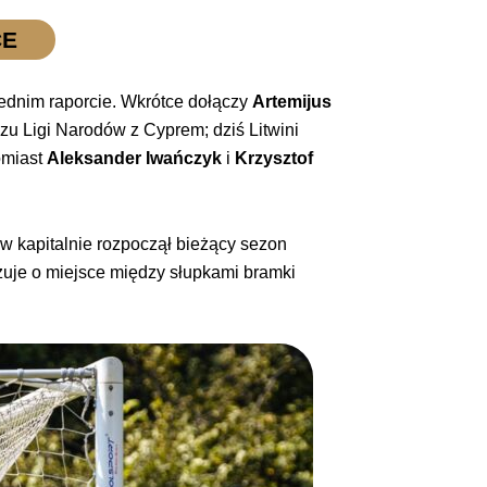
CE
zednim raporcie. Wkrótce dołączy
Artemijus
zu Ligi Narodów z Cyprem; dziś Litwini
omiast
Aleksander Iwańczyk
i
Krzysztof
w kapitalnie rozpoczął bieżący sezon
lizuje o miejsce między słupkami bramki