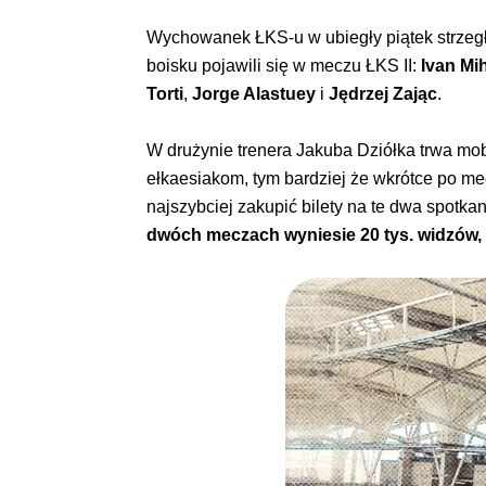
Wychowanek ŁKS-u w ubiegły piątek strzegł
boisku pojawili się w meczu ŁKS II:
Ivan Mih
Torti
,
Jorge Alastuey
i
Jędrzej Zając
.
W drużynie trenera Jakuba Dziółka trwa mo
ełkaesiakom, tym bardziej że wkrótce po me
najszybciej zakupić bilety na te dwa spotka
dwóch meczach wyniesie 20 tys. widzów, bi