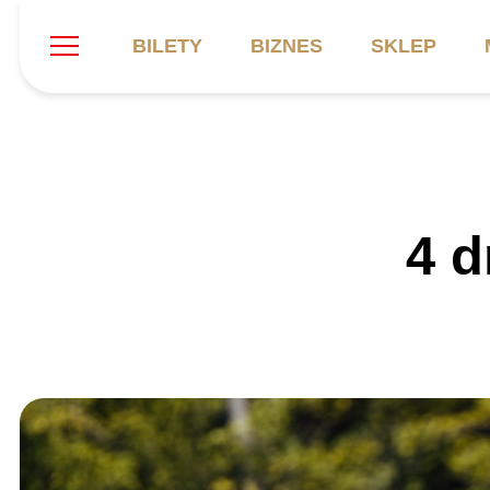
BILETY
BIZNES
SKLEP
Szukaj
Klub
Mecze
B
4 d
Informacje ogólne
Kadra
C
Symbole klubu
Aktualności
K
Historia
Terminarz
Kalendarz
Tabela
P
Stadion
Galeria
Sprawozdania
Catering