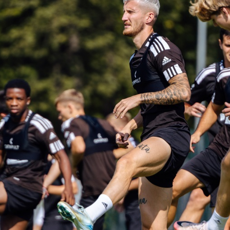
Staże w Akademii ŁKS
Kluby partnerskie
Kontakt
P BILET