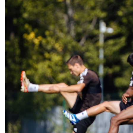
Ochrona dzieci
SKLEP
KU