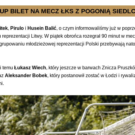
UP BILET NA MECZ ŁKS Z POGONIĄ SIEDL
itek
,
Pirulo
i
Husein Balić
, o czym informowaliśmy już w popr
 reprezentacji Litwy. W piątek obrońca rozegrał 90 minut w mec
grupowaniu młodzieżowej reprezentacji Polski przebywają nat
ni temu
Łukasz Wiech
, który jeszcze w barwach Znicza Pruszkó
raz
Aleksander Bobek
, który postanowił zostać w Łodzi i rywa
i.