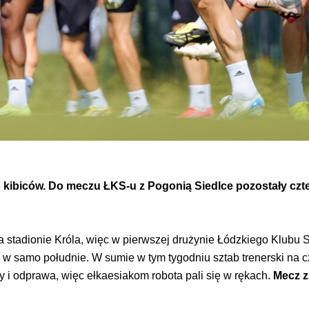
d kibiców. Do meczu ŁKS-u z Pogonią Siedlce pozostały czte
a stadionie Króla, więc w pierwszej drużynie Łódzkiego Klubu 
u w samo południe. W sumie w tym tygodniu sztab trenerski na 
zy i odprawa, więc ełkaesiakom robota pali się w rękach.
Mecz z