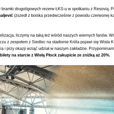
 bramki drugoligowych rezerw ŁKS-u w spotkaniu z Resovią. P
aljević
(zszedł z boiska przedwcześnie z powodu czerwonej kar
bilizacja, liczymy na taką też wśród naszych wiernych fanów.
czu z zespołem z Siedlec na stadionie Króla pojawi się Wisła K
nia i przy okazji wziąć udział w naszym zakładzie. Przypomina
lety na starcie z Wisłą Płock zakupicie ze zniżką aż 20%.