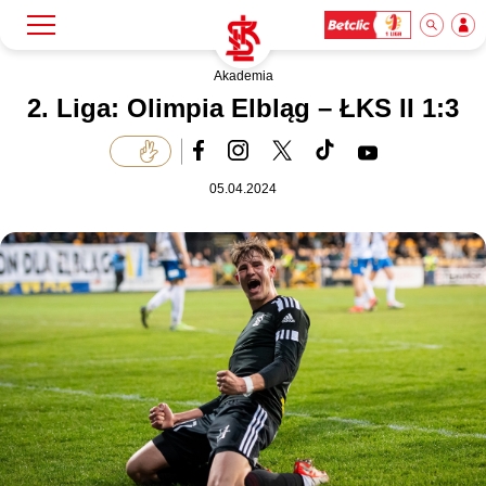
Akademia
Szukaj
Klub
2. Liga: Olimpia Elbląg – ŁKS II 1:3
Mecze
05.04.2024
Bilety
Akademia
Biznes
Dla mediów