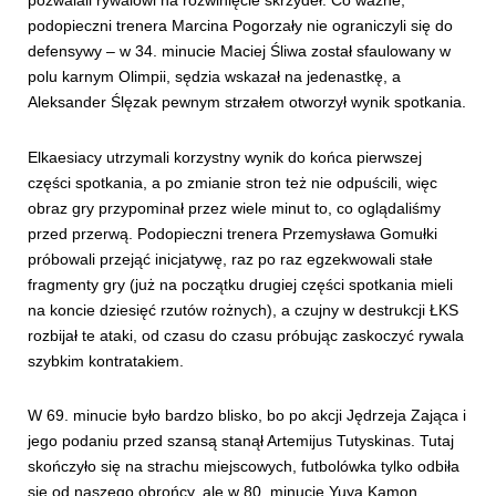
pozwalali rywalowi na rozwinięcie skrzydeł. Co ważne,
podopieczni trenera Marcina Pogorzały nie ograniczyli się do
defensywy – w 34. minucie Maciej Śliwa został sfaulowany w
polu karnym Olimpii, sędzia wskazał na jedenastkę, a
Aleksander Ślęzak pewnym strzałem otworzył wynik spotkania.
Elkaesiacy utrzymali korzystny wynik do końca pierwszej
części spotkania, a po zmianie stron też nie odpuścili, więc
obraz gry przypominał przez wiele minut to, co oglądaliśmy
przed przerwą. Podopieczni trenera Przemysława Gomułki
próbowali przejąć inicjatywę, raz po raz egzekwowali stałe
fragmenty gry (już na początku drugiej części spotkania mieli
na koncie dziesięć rzutów rożnych), a czujny w destrukcji ŁKS
rozbijał te ataki, od czasu do czasu próbując zaskoczyć rywala
szybkim kontratakiem.
W 69. minucie było bardzo blisko, bo po akcji Jędrzeja Zająca i
jego podaniu przed szansą stanął Artemijus Tutyskinas. Tutaj
skończyło się na strachu miejscowych, futbolówka tylko odbiła
się od naszego obrońcy, ale w 80. minucie Yuya Kamon