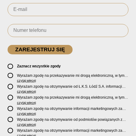
Zaznacz wszystkie zgody
Wyrażam zgodę na przekazywanie mi drogą elektroniczną, w tym
pocztą e-mail, oficjalnego newslettera oraz informacji o zniżkach,
czytaj więcej
promocjach, nowościach, biletach, karnetach, ofercie sklepu U2
Wyrażam zgodę na otrzymywanie od Ł.K.S. Łódź S.A. informacji
Store oraz serwisu bilety.lkslodz.pl i innych produktach oraz
marketingowych dotyczących działalności spółki, ofert, wydarzeń i
czytaj więcej
usługach oferowanych przez Ł.K.S. Łódź S.A.
produktów za pośrednictwem wiadomości SMS oraz połączeń
Wyrażam zgodę na przekazywanie mi drogą elektroniczną, w tym
telefonicznych.
pocztą e-mail, informacji handlowych i marketingowych o
czytaj więcej
produktach, usługach i działalności
Sponsorów i Partnerów
Ł.K.S.
Wyrażam zgodę na otrzymywanie informacji marketingowych za
Łódź S.A.
pośrednictwem wiadomości SMS oraz połączeń telefonicznych
czytaj więcej
od
Sponsorów i Partnerów
Ł.K.S. Łódź S.A.
Wyrażam zgodę na otrzymywanie od podmiotów powiązanych z
Ł.K.S. Łódź S.A., tj. Fundacji ŁKS oraz Sport Catering sp. z
czytaj więcej
o.o. informacji marketingowych oraz informacji handlowych o
Wyrażam zgodę na otrzymywanie informacji marketingowych za
nowościach, produktach, usługach i działalności drogą
pośrednictwem wiadomości SMS oraz połączeń telefonicznych od
czytaj więcej