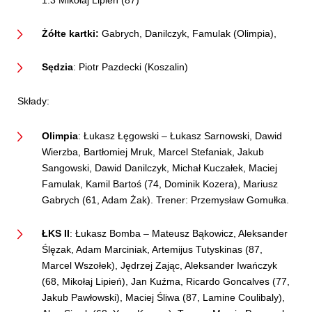
Żółte kartki:
Gabrych, Danilczyk, Famulak (Olimpia),
Sędzia
: Piotr Pazdecki (Koszalin)
Składy:
Olimpia
: Łukasz Łęgowski – Łukasz Sarnowski, Dawid
Wierzba, Bartłomiej Mruk, Marcel Stefaniak, Jakub
Sangowski, Dawid Danilczyk, Michał Kuczałek, Maciej
Famulak, Kamil Bartoś (74, Dominik Kozera), Mariusz
Gabrych (61, Adam Żak). Trener: Przemysław Gomułka.
ŁKS II
: Łukasz Bomba – Mateusz Bąkowicz, Aleksander
Ślęzak, Adam Marciniak, Artemijus Tutyskinas (87,
Marcel Wszołek), Jędrzej Zając, Aleksander Iwańczyk
(68, Mikołaj Lipień), Jan Kuźma, Ricardo Goncalves (77,
Jakub Pawłowski), Maciej Śliwa (87, Lamine Coulibaly),