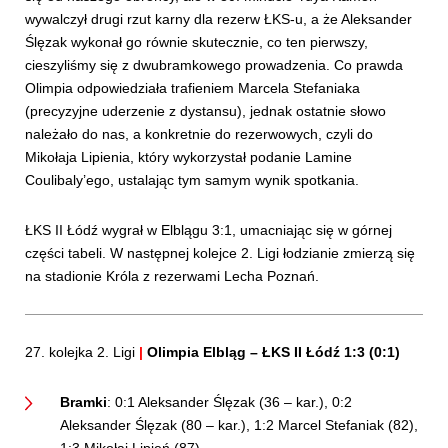
wywalczył drugi rzut karny dla rezerw ŁKS-u, a że Aleksander
Ślęzak wykonał go równie skutecznie, co ten pierwszy,
cieszyliśmy się z dwubramkowego prowadzenia. Co prawda
Olimpia odpowiedziała trafieniem Marcela Stefaniaka
(precyzyjne uderzenie z dystansu), jednak ostatnie słowo
należało do nas, a konkretnie do rezerwowych, czyli do
Mikołaja Lipienia, który wykorzystał podanie Lamine
Coulibaly’ego, ustalając tym samym wynik spotkania.
ŁKS II Łódź wygrał w Elblągu 3:1, umacniając się w górnej
części tabeli. W następnej kolejce 2. Ligi łodzianie zmierzą się
na stadionie Króla z rezerwami Lecha Poznań.
27. kolejka 2. Ligi
|
Olimpia Elbląg – ŁKS II Łódź 1:3 (0:1)
Bramki
: 0:1 Aleksander Ślęzak (36 – kar.), 0:2
Aleksander Ślęzak (80 – kar.), 1:2 Marcel Stefaniak (82),
1:3 Mikołaj Lipień (87)