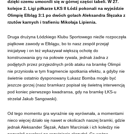
dzięki czemu umocnili się w górnej części tabeli. W
27.
kolejce 2. Ligi piłkarze ŁKS II Łódź pokonali na wyjeździe
Olimpię Elbląg 3:1 po dwóch golach Aleksandra Ślęzaka z
rzutów karnych i trafieniu Mikołaja Lipienia.
Druga drużyna Łódzkiego Klubu Sportowego nieźle rozpoczęła
piątkowe zawody w Elblągu, bo to nasz zespół przejął
inicjatywę i on też wykazywał większą ochotę do
konstruowania gry na połowie rywala, jednak żadna z
podjętych przez przyjezdnych prób ataku na bramkę Olimpii
nie przyniosła w tym fragmencie spotkania efektu, a gdyby nie
świetnie ostatnio dysponowany Łukasz Bomba mogło być
jeszcze gorzej (nasz bramkarz popisał się świetną interwencją
pod koniec pierwszego kwadransa, gdy na bramkę ŁKS-u
strzelał Jakub Sangowski).
Od tego momentu gra wyraźnie się wyrównała, a momentami
nieco więcej działo się nawet w okolicach naszej bramki, gdzie
jednak Aleksander Ślęzak, Adam Marciniak i ich koledzy nie