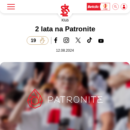
Klub
Szukaj
Klub
2 lata na Patronite
19
Mecze
12.08.2024
Bilety
Akademia
Biznes
Dla mediów