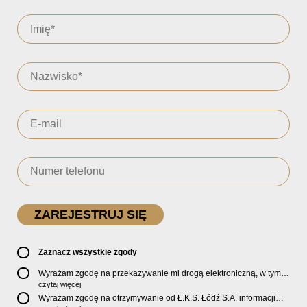
Zaznacz wszystkie zgody
Wyrażam zgodę na przekazywanie mi drogą elektroniczną, w tym
pocztą e-mail, oficjalnego newslettera oraz informacji o zniżkach,
czytaj więcej
promocjach, nowościach, biletach, karnetach, ofercie sklepu U2
Wyrażam zgodę na otrzymywanie od Ł.K.S. Łódź S.A. informacji