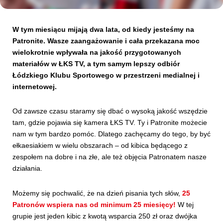
Kibice
W tym miesiącu mijają dwa lata, od kiedy jesteśmy na
Patronite. Wasze zaangażowanie i cała przekazana moc
wielokrotnie wpływała na jakość przygotowanych
materiałów w ŁKS TV, a tym samym lepszy odbiór
Łódzkiego Klubu Sportowego w przestrzeni medialnej i
internetowej.
Od zawsze czasu staramy się dbać o wysoką jakość wszędzie
tam, gdzie pojawia się kamera ŁKS TV. Ty i Patronite możecie
nam w tym bardzo pomóc. Dlatego zachęcamy do tego, by być
SKLEP
KUP BILET
ełkaesiakiem w wielu obszarach – od kibica będącego z
zespołem na dobre i na złe, ale też objęcia Patronatem nasze
działania.
Możemy się pochwalić, że na dzień pisania tych słów,
25
Patronów wspiera nas od minimum 25 miesięcy!
W tej
grupie jest jeden kibic z kwotą wsparcia 250 zł oraz dwójka