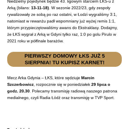
Niedzielny pojedynek będzie 43. ligowym starciem ŁKS-u z
Arką (bilans:
13-11-18)
. W sezonie 2022/23, gdy zespoły
rywalizowały ze sobą po raz ostatni, w Łodzi wygraliśmy 3:1,
natomiast w rewanżu padł wspomniany już wyżej remis 1:1,
którym przypieczętowaliśmy awans do Ekstraklasy. Dodajmy,
że ŁKS wygrał z Arką w Gdyni tylko raz, 1:0 po golu Pirulo w
2021 roku w półfinale barażów.
PIERWSZY DOMOWY ŁKS JUŻ 5
SIERPNIA! TU KUPISZ KARNET!
Mecz Arka Gdynia – ŁKS, które sędziuje
Marcin
Szczerbowicz
, rozpocznie się w poniedziałek
29 lipca
o
godz. 20.30
. Polecamy transmisję radiową naszego patrona
medialnego, czyli Radia Łódź oraz transmisję w TVP Sport.