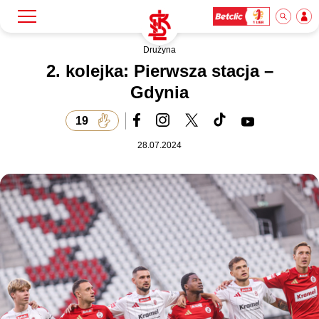
Drużyna
Szukaj
Klub
2. kolejka: Pierwsza stacja –
Gdynia
Mecze
19
28.07.2024
Bilety
Akademia
Biznes
Dla mediów