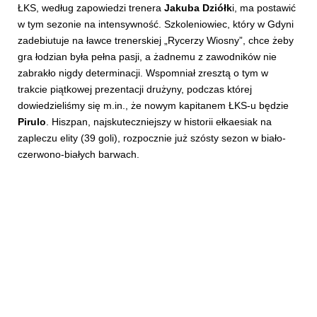
ŁKS, według zapowiedzi trenera
Jakuba Dziółk
i, ma postawić
w tym sezonie na intensywność. Szkoleniowiec, który w Gdyni
zadebiutuje na ławce trenerskiej „Rycerzy Wiosny”, chce żeby
gra łodzian była pełna pasji, a żadnemu z zawodników nie
zabrakło nigdy determinacji. Wspomniał zresztą o tym w
trakcie piątkowej prezentacji drużyny, podczas której
dowiedzieliśmy się m.in., że nowym kapitanem ŁKS-u będzie
Pirulo
. Hiszpan, najskuteczniejszy w historii ełkaesiak na
zapleczu elity (39 goli), rozpocznie już szósty sezon w biało-
czerwono-białych barwach.