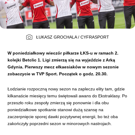
Kibice
ŁUKASZ GROCHALA / CYFRASPORT
W poniedziałkowy wieczór piłkarze ŁKS-u w ramach 2.
kolejki Betclic 1. Ligi zmierzą się na wyjeździe z Arką
Gdynia. Pierwszy mecz ełkaesiaków w nowym sezonie
zobaczycie w TVP Sport. Początek o godz. 20.30.
SKLEP
KUP BILET
Łodzianie rozpoczną nowy sezon na zapleczu elity tam, gdzie
kilkanaście miesięcy temu świętowali awans do Ekstraklasy. Po
przeszło roku zespoły zmierzą się ponownie i dla obu
poniedziałkowe spotkanie stanowi dużą szansę na
zaczerpnięcie sporej dawki pozytywnej energii, bo też oba
zakończyły poprzedni sezon w minorowych nastrojach.